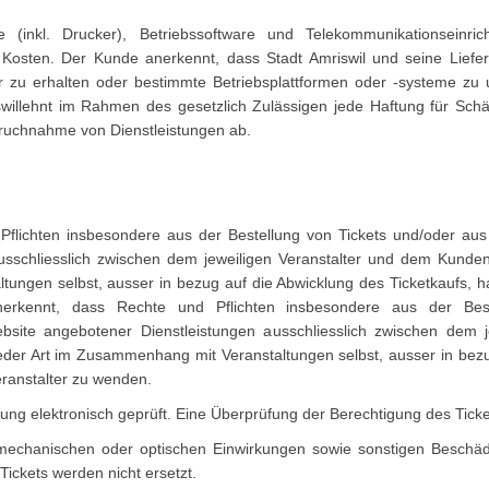
(inkl. Drucker), Betriebssoftware und Telekommunikationseinri
Kosten. Der Kunde anerkennt, dass Stadt Amriswil und seine Lieferan
 zu erhalten oder bestimmte Betriebsplattformen oder -systeme zu 
riswillehnt im Rahmen des gesetzlich Zulässigen jede Haftung für S
ruchnahme von Dienstleistungen ab.
flichten insbesondere aus der Bestellung von Tickets und/oder aus
usschliesslich zwischen dem jeweiligen Veranstalter und dem Kunde
ungen selbst, ausser in bezug auf die Abwicklung des Ticketkaufs, ha
erkennt, dass Rechte und Pflichten insbesondere aus der Bes
bsite angebotener Dienstleistungen ausschliesslich zwischen dem 
eder Art im Zusammenhang mit Veranstaltungen selbst, ausser in bezug
eranstalter zu wenden.
ung elektronisch geprüft. Eine Überprüfung der Berechtigung des Ticke
, mechanischen oder optischen Einwirkungen sowie sonstigen Besch
ickets werden nicht ersetzt.